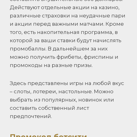
Действуют отдельные акции на казино,
различные страховки на неудачные пари
и акции перед важными матчами. Кроме
того, есть накопительная программа, в
которой за ваши ставки будут начислять
промобаллы. В дальнейшем за них
можно получить фрибеты, фриспины и
промокоды на разные призы.
Здесь представлены игры на любой вкус
– слоты, лотереи, настольные. Можно
выбрать из популярных, новинок или
составить собственный лист
предпочтений.
Промокод бетсити