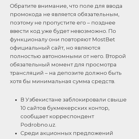
Обратите внимание, что поле для ввода
промокода не является обязательным,
поэтому не пропустите его – позднее
ввести код уже будет невозможно. По
функционалу они повторяют MostBet
официальный сайт, но являются
полностью автономными от него. Второй
обязательный момент для просмотра
трансляций – на депозите должно быть
хотя бы минимальная сумма средств.
В Узбекистане заблокировали свыше
10 сайтов букмекерских контор,
сообщает корреспондент
Podrobno.uz.
Среди акционных предложений