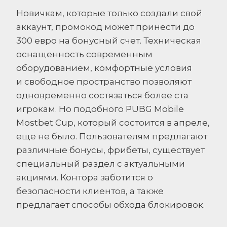
Новичкам, которые только создали свой
аккаунт, промокод может принести до
300 евро на бонусный счет. Техническая
оснащенность современным
оборудованием, комфортные условия
и свободное пространство позволяют
одновременно состязаться более ста
игрокам. Но подобного PUBG Mobile
Mostbet Cup, который состоится в апреле,
еще не было. Пользователям предлагают
различные бонусы, фрибеты, существует
специальный раздел с актуальными
акциями. Контора заботится о
безопасности клиентов, а также
предлагает способы обхода блокировок.