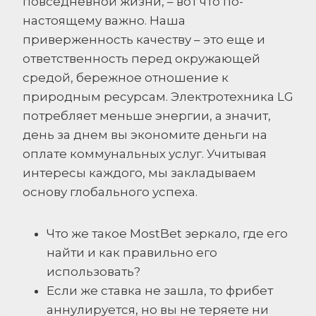
повседневной жизни, – вот что по-
настоящему важно. Наша
приверженность качеству – это еще и
ответственность перед окружающей
средой, бережное отношение к
природным ресурсам. Электротехника LG
потребляет меньше энергии, а значит,
день за днем вы экономите деньги на
оплате коммунальных услуг. Учитывая
интересы каждого, мы закладываем
основу глобального успеха.
Что же такое MostBet зеркало, где его
найти и как правильно его
использовать?
Если же ставка не зашла, то фрибет
аннулируется, но вы не теряете ни