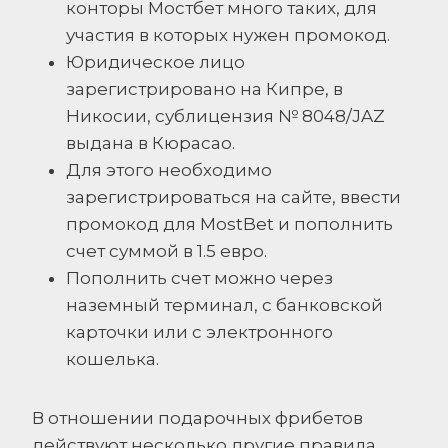
конторы Мостбет много таких, для
участия в которых нужен промокод.
Юридическое лицо
зарегистрировано на Кипре, в
Никосии, сублицензия № 8048/JAZ
выдана в Кюрасао.
Для этого необходимо
зарегистрироваться на сайте, ввести
промокод для MostBet и пополнить
счет суммой в 1.5 евро.
Пополнить счет можно через
наземный терминал, с банковской
карточки или с электронного
кошелька.
В отношении подарочных фрибетов
действуют несколько другие правила.