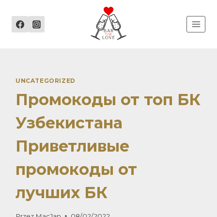
Przejdź
do
treści
UNCATEGORIZED
Промокоды от топ БК
Узбекистана
Приветливые
промокоды от
лучших БК
Przez
MacJan
08/02/2022