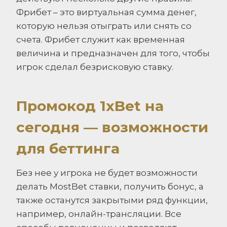
Фрибет – это виртуальная сумма денег,
которую нельзя отыграть или снять со
счета. Фрибет служит как временная
величина и предназначен для того, чтобы
игрок сделал безрисковую ставку.
Промокод 1xBet на
сегодня — возможности
для беттинга
Без нее у игрока не будет возможности
делать MostBet ставки, получить бонус, а
также останутся закрытыми ряд функции,
например, онлайн-трансляции. Все