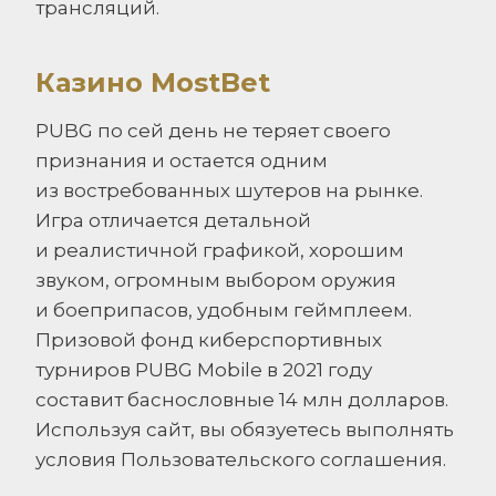
трансляций.
Казино MostBet
PUBG по сей день не теряет своего
признания и остается одним
из востребованных шутеров на рынке.
Игра отличается детальной
и реалистичной графикой, хорошим
звуком, огромным выбором оружия
и боеприпасов, удобным геймплеем.
Призовой фонд киберспортивных
турниров PUBG Mobile в 2021 году
составит баснословные 14 млн долларов.
Используя сайт, вы обязуетесь выполнять
условия Пользовательского соглашения.