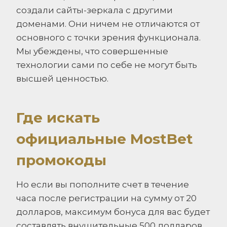
создали сайты-зеркала с другими
доменами. Они ничем не отличаются от
основного с точки зрения функционала.
Мы убеждены, что совершенные
технологии сами по себе не могут быть
высшей ценностью.
Где искать
официальные MostBet
промокоды
Но если вы пополните счет в течение
часа после регистрации на сумму от 20
долларов, максимум бонуса для вас будет
составлять внушительные 500 долларов.