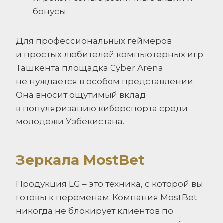
бонусы.
Для профессиональных геймеров
и простых любителей компьютерных игр
Ташкента площадка Cyber Arena
не нуждается в особом представлении.
Она вносит ощутимый вклад
в популяризацию киберспорта среди
молодежи Узбекистана.
Зеркала MostBet
Продукция LG – это техника, с которой вы
готовы к переменам. Компания MostBet
никогда не блокирует клиентов по