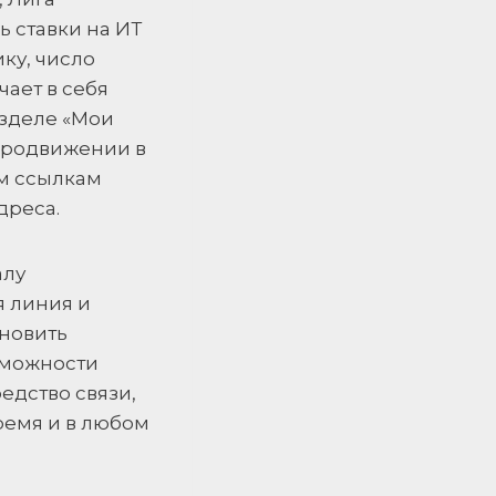
 ставки на ИТ
ку, число
чает в себя
азделе «Мои
 продвижении в
ым ссылкам
дреса.
алу
я линия и
ановить
зможности
редство связи,
ремя и в любом