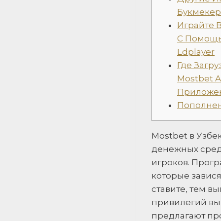
Букмекер
Играйте В
С Помощь
Ldplayer
Где Загру
Mostbet 
Приложе
Пополнен
Mostbet в Узбе
денежных средс
игроков. Прогр
которые завися
ставите, тем в
привилегий вы 
предлагают пр