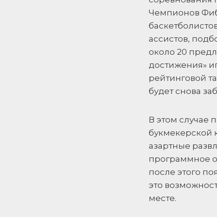
Чемпионов Фиба
баскетболистов
ассистов, подб
около 20 пред
достижения» иг
рейтинговой та
будет снова за
В этом случае 
букмекерской к
азартные развл
программное о
после этого поя
это возможнос
месте.