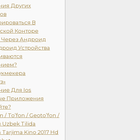
ия Других
ов
рироваться В
ской Конторе
» Через Андроид
дроид Устройства
иваются
нием?
укмекера
з»
ие Для Ios
ые Приложения
йте?
/ To’fon / Geoto’fon /
Uzbek Tilida
 Tarjima Kino 2017 Hd