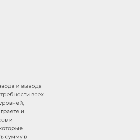
ввода и вывода
отребности всех
уровней,
играете и
сов и
 которые
ь сумму в