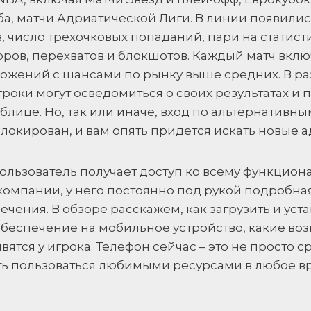
, матчи Адриатической Лиги. В линии появились
, число трехочковых попаданий, пари на статисти
оров, перехватов и блокшотов. Каждый матч вклю
ложений с шансами по рынку выше средних. В р
роки могут осведомиться о своих результатах и
блице. Но, так или иначе, вход по альтернативн
блокирован, и вам опять придется искать новые а
пользователь получает доступ ко всему функцион
омпании, у него постоянно под рукой подробна
ечения. В обзоре расскажем, как загрузить и уст
беспечение на мобильное устройство, какие во
вятся у игрока. Телефон сейчас – это не просто с
ть пользоваться любимыми ресурсами в любое в