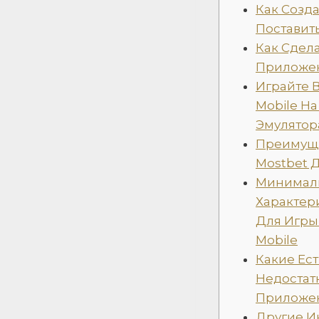
Как Созда
Поставит
Как Сдела
Приложе
Играйте В
Mobile Н
Эмулятора
Преимущ
Mostbet Д
Минимал
Характер
Для Игры
Mobile
Какие Ес
Недостат
Приложен
Другие И