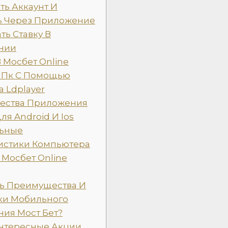
ть Аккаунт И
ь Через Приложение
ть Ставку В
нии
 Мосбет Online
а Пк С Помощью
 Ldplayer
ества Приложения
ля Android И Ios
ьные
истики Компьютера
 Мосбет Online
ть Преимущества И
ки Мобильного
ия Мост Бет?
нтересные Акции