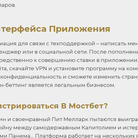
аров.
нтерфейса Приложения
риация для связи с техподдержкой – написать м
енджер или в социальной сети. После пополнен
редственно к совершению ставки в приложении.
та, скачайте VPN и установите программу на ком
 конфиденциальность и сможете изменить стра
айн-беттинг является легальным бизнесом.
истрироваться В Мостбет?
ин и своенравный Пит Мелларк пытаются выигра
ойну между самодержавным Капитолием и ист
и Панема… Платформа работает на нескольких я