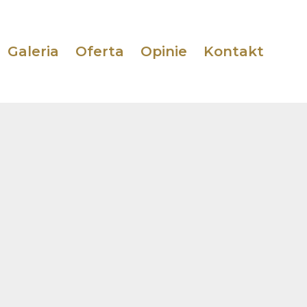
Galeria
Oferta
Opinie
Kontakt