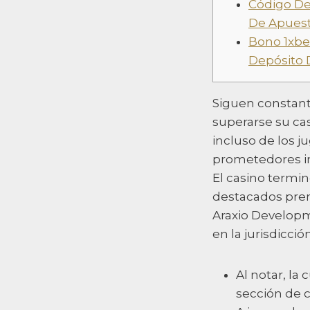
Código D
De Apuest
Bono 1xbe
Depósito 
Siguen constant
superarse su ca
incluso de los 
prometedores i
El casino termi
destacados pre
Araxio Developm
en la jurisdicció
Al notar, la
sección de c