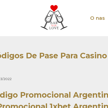
O nas
digos De Pase Para Casino
03/2022
odigo Promocional Argenti
Promocional 1xbet Argenti