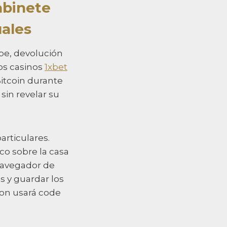
abinete
uales
ype, devolución
os casinos
1xbet
Bitcoin durante
sin revelar su
articulares.
o sobre la casa
 navegador de
s y guardar los
son usará code