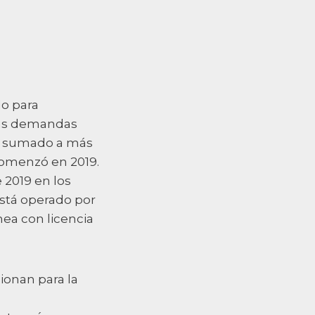
o para
 las demandas
os sumado a más
omenzó en 2019.
 2019 en los
stá operado por
ea con licencia
ionan para la