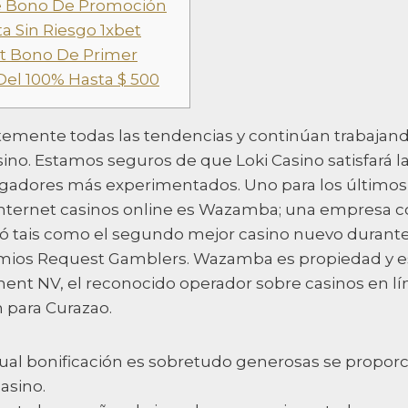
e Bono De Promoción
a Sin Riesgo 1xbet
t Bono De Primer
Del 100% Hasta $ 500
emente todas las tendencias y continúan trabajand
sino. Estamos seguros de que Loki Casino satisfará
jugadores más experimentados. Uno para los últim
nternet casinos online es Wazamba; una empresa c
nó tais como el segundo mejor casino nuevo durante
mios Request Gamblers. Wazamba es propiedad y e
ent NV, el reconocido operador sobre casinos en lín
n para Curazao.
 cual bonificación es sobretudo generosas se proporc
asino.