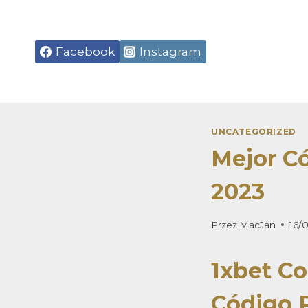
Przejdź
do
treści
Facebook
Instagram
UNCATEGORIZED
Mejor Có
2023
Przez
MacJan
16/
1xbet C
Código 