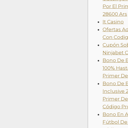
Por El Pr
28600 Ars
It Casino
Ofertas Ad
Con Codig
Cupón So
Ninjabet 
Bono De B
100% Hast
Primer De
Bono De B
Inclusive 
Primer Dep
Código Pr
Bono En 
Fútbol De