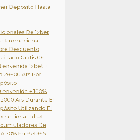
imer Depósito Hasta
icionales De 1xbet
o Promocional
bre Descuento
Cuidado Gratis 0€
ienvenida 1xbet +
a 28600 Ars Por
pósito
ienvenida + 100%
22000 Ars Durante El
ósito Utilizando El
omocional 1xbet
Acumuladores De
 A 70% En Bet365