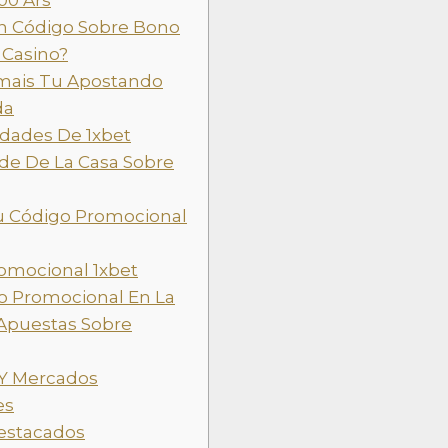
n Código Sobre Bono
 Casino?
mais Tu Apostando
da
idades De 1xbet
e De La Casa Sobre
u Código Promocional
omocional 1xbet
o Promocional En La
Apuestas Sobre
Y Mercados
es
estacados