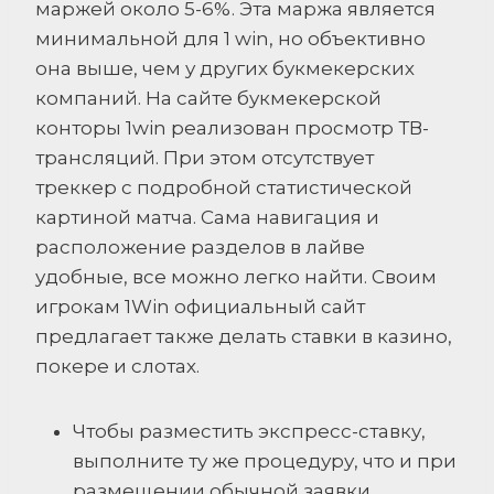
маржей около 5-6%. Эта маржа является
минимальной для 1 win, но объективно
она выше, чем у других букмекерских
компаний. На сайте букмекерской
конторы 1win реализован просмотр ТВ-
трансляций. При этом отсутствует
треккер с подробной статистической
картиной матча. Сама навигация и
расположение разделов в лайве
удобные, все можно легко найти. Своим
игрокам 1Win официальный сайт
предлагает также делать ставки в казино,
покере и слотах.
Чтобы разместить экспресс-ставку,
выполните ту же процедуру, что и при
размещении обычной заявки.