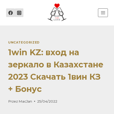
Przejdź
do
treści
UNCATEGORIZED
1win KZ: вход на
зеркало в Казахстане
2023 Скачать 1вин КЗ
+ Бонус
Przez
MacJan
25/04/2022