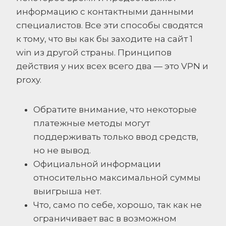
информацию с контактными данными
специалистов. Все эти способы сводятся
к тому, что вы как бы заходите на сайт 1
win из другой страны. Принципов
действия у них всех всего два — это VPN и
proxy.
Обратите внимание, что некоторые
платежные методы могут
поддерживать только ввод средств,
но не вывод.
Официальной информации
относительно максимальной суммы
выигрыша нет.
Что, само по себе, хорошо, так как не
ограничивает вас в возможном