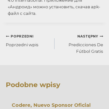
4.0 International. Приложение для
«Андроид» можно установить, скачав apk-
файл с сайта.
Nawigacja
POPRZEDNI
NASTĘPNY
Poprzedni wpis
Predicciones De
wpisu
Fútbol Gratis
Podobne wpisy
Codere, Nuevo Sponsor Oficial