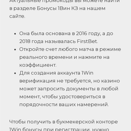
Актуальные промокоды вы можете найти
в разделе Бонусы 1Вин КЗ на нашем
сайте.
Она была основана в 2016 году, а до
2018 года называлась FirstBet.
Откройте счет любого матча в режиме
реального времени и нажмите на
коэффициент.
Для создания аккаунта 1Win
верификация не требуется, но казино
может запросить документы в любой
момент, чтобы удостовериться в
порядочности ваших намерений.
Чтобы получить в букмекерской конторе
1Win бонусы при регистрации, нужно