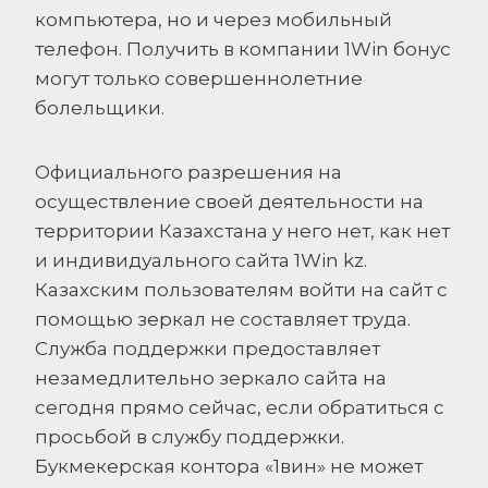
компьютера, но и через мобильный
телефон. Получить в компании 1Win бонус
могут только совершеннолетние
болельщики.
Официального разрешения на
осуществление своей деятельности на
территории Казахстана у него нет, как нет
и индивидуального сайта 1Win kz.
Казахским пользователям войти на сайт с
помощью зеркал не составляет труда.
Служба поддержки предоставляет
незамедлительно зеркало сайта на
сегодня прямо сейчас, если обратиться с
просьбой в службу поддержки.
Букмекерская контора «1вин» не может