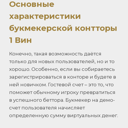
Основные
характеристики
букмекерской контторы
1 Вин
Конечно, такая возможность даётся
только для новых пользователей, но и то
хорошо. Особенно, если вы собираетесь
зарегистрироваться в конторе и будете в
ней новичком. Гостевой счет – это то, что
поможет обычному игроку превратиться
в успешного беттора. Букмекер на демо-
счет пользователя начисляет
определенную сумму виртуальных денег.