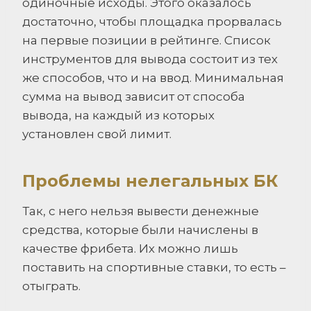
одиночные исходы. Этого оказалось
достаточно, чтобы площадка прорвалась
на первые позиции в рейтинге. Список
инструментов для вывода состоит из тех
же способов, что и на ввод. Минимальная
сумма на вывод зависит от способа
вывода, на каждый из которых
установлен свой лимит.
Проблемы нелегальных БК
Так, с него нельзя вывести денежные
средства, которые были начислены в
качестве фрибета. Их можно лишь
поставить на спортивные ставки, то есть –
отыграть.