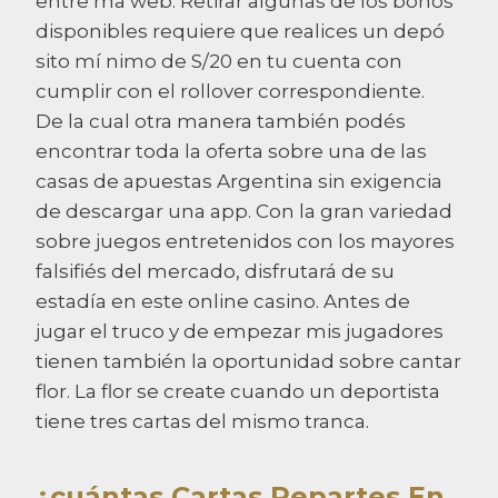
entre ma web. Retirar algunas de los bonos
disponibles requiere que realices un depó
sito mí nimo de S/20 en tu cuenta con
cumplir con el rollover correspondiente.
De la cual otra manera también podés
encontrar toda la oferta sobre una de las
casas de apuestas Argentina sin exigencia
de descargar una app. Con la gran variedad
sobre juegos entretenidos con los mayores
falsifiés del mercado, disfrutará de su
estadía en este online casino. Antes de
jugar el truco y de empezar mis jugadores
tienen también la oportunidad sobre cantar
flor. La flor se create cuando un deportista
tiene tres cartas del mismo tranca.
¿cuántas Cartas Repartes En