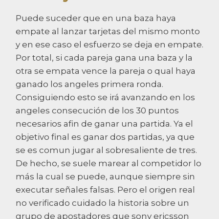
Puede suceder que en una baza haya
empate al lanzar tarjetas del mismo monto
y en ese caso el esfuerzo se deja en empate.
Por total, si cada pareja gana una baza y la
otra se empata vence la pareja o qual haya
ganado los angeles primera ronda.
Consiguiendo esto se irá avanzando en los
angeles consecución de los 30 puntos
necesarios afin de ganar una partida. Ya el
objetivo final es ganar dos partidas, ya que
se es comun jugar al sobresaliente de tres.
De hecho, se suele marear al competidor lo
más la cual se puede, aunque siempre sin
executar señales falsas. Pero el origen real
no verificado cuidado la historia sobre un
grupo de apostadores que sony ericsson