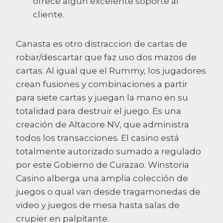
ofrece algun excelente soporte al
cliente.
Canasta es otro distraccion de cartas de
robar/descartar que faz uso dos mazos de
cartas. Al igual que el Rummy, los jugadores
crean fusiones y combinaciones a partir
para siete cartas y juegan la mano en su
totalidad para destruir el juego. Es una
creación de Altacore NV, que administra
todos los transacciones. El casino está
totalmente autorizado sumado a regulado
por este Gobierno de Curazao. Winstoria
Casino alberga una amplia colección de
juegos o qual van desde tragamonedas de
video y juegos de mesa hasta salas de
crupier en palpitante.