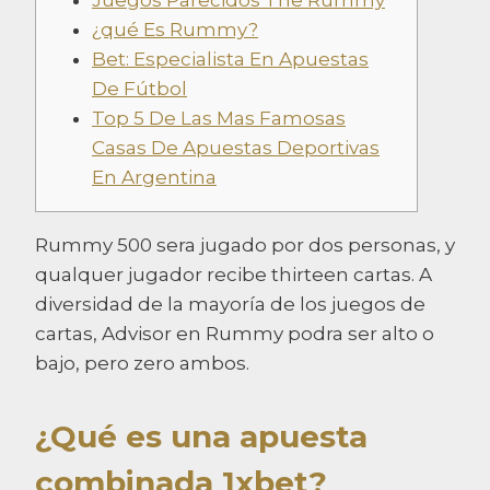
¿qué Es Rummy?
Bet: Especialista En Apuestas
De Fútbol
Top 5 De Las Mas Famosas
Casas De Apuestas Deportivas
En Argentina
Rummy 500 sera jugado por dos personas, y
qualquer jugador recibe thirteen cartas. A
diversidad de la mayoría de los juegos de
cartas, Advisor en Rummy podra ser alto o
bajo, pero zero ambos.
¿Qué es una apuesta
combinada 1xbet?