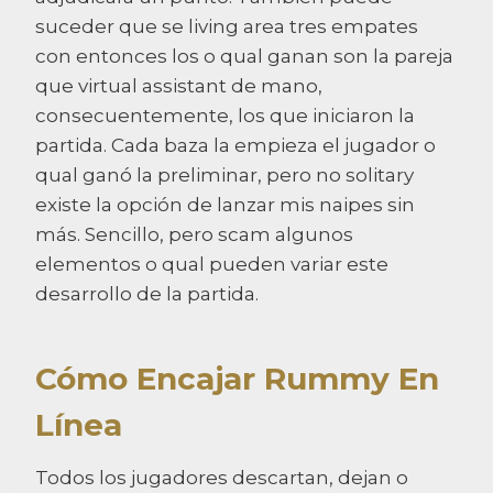
suceder que se living area tres empates
con entonces los o qual ganan son la pareja
que virtual assistant de mano,
consecuentemente, los que iniciaron la
partida. Cada baza la empieza el jugador o
qual ganó la preliminar, pero no solitary
existe la opción de lanzar mis naipes sin
más. Sencillo, pero scam algunos
elementos o qual pueden variar este
desarrollo de la partida.
Cómo Encajar Rummy En
Línea
Todos los jugadores descartan, dejan o