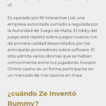
of.
Es operado por N1 Interactive Ltd, una
empresa autorizada sumado a regulada por
la Autoridad de Juego de Malta. El lobby del
juego está repleto sobre juegos nuevos con
de primera calidad desarrollados por los
principales proveedores sobre software. El
sitio admite varios idiomas que se hablan
comúnmente entre tus jugadores. Evospin
Online casino es un forma participante en
un mercado de mis casinos en línea.
¿cuándo Ze Inventó
Rummy?