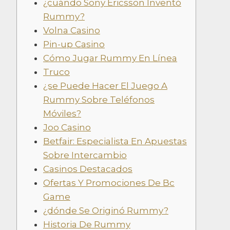
¿cuándo Sony Ericsson Inventó
Rummy?
Volna Casino
Pin-up Casino
Cómo Jugar Rummy En Línea
Truco
¿se Puede Hacer El Juego A
Rummy Sobre Teléfonos
Móviles?
Joo Casino
Betfair: Especialista En Apuestas
Sobre Intercambio
Casinos Destacados
Ofertas Y Promociones De Bc
Game
¿dónde Se Originó Rummy?
Historia De Rummy