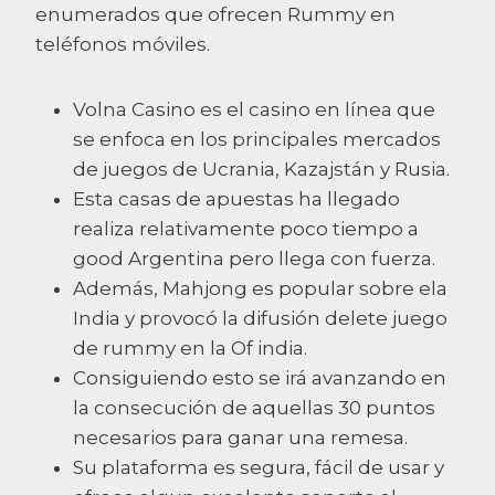
enumerados que ofrecen Rummy en
teléfonos móviles.
Volna Casino es el casino en línea que
se enfoca en los principales mercados
de juegos de Ucrania, Kazajstán y Rusia.
Esta casas de apuestas ha llegado
realiza relativamente poco tiempo a
good Argentina pero llega con fuerza.
Además, Mahjong es popular sobre ela
India y provocó la difusión delete juego
de rummy en la Of india.
Consiguiendo esto se irá avanzando en
la consecución de aquellas 30 puntos
necesarios para ganar una remesa.
Su plataforma es segura, fácil de usar y