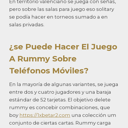
En territorio valenciano se juega con señas,
pero sobre las salas para juego eso solitary
se podía hacer en torneos sumado a en
salas privadas.
¿se Puede Hacer El Juego
A Rummy Sobre
Teléfonos Móviles?
En la mayoría de algunas variantes, se juega
entre dos y cuatro jugadores y una baraja
estándar de 52 tarjetas. El objetivo delete
rummy es concebir combinaciones, que
boy
https://1xbetar2.com
una colección um
conjunto de ciertas cartas. Rummy carga