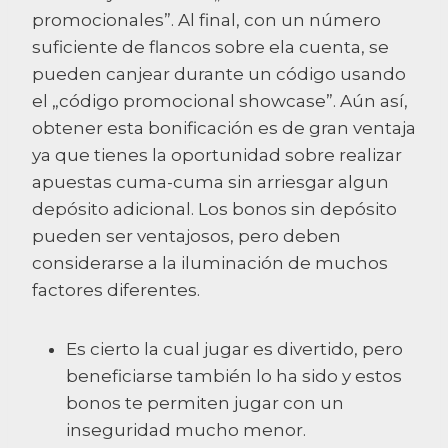
promocionales”. Al final, con un número
suficiente de flancos sobre ela cuenta, se
pueden canjear durante un código usando
el „código promocional showcase”. Aún así,
obtener esta bonificación es de gran ventaja
ya que tienes la oportunidad sobre realizar
apuestas cuma-cuma sin arriesgar algun
depósito adicional. Los bonos sin depósito
pueden ser ventajosos, pero deben
considerarse a la iluminación de muchos
factores diferentes.
Es cierto la cual jugar es divertido, pero
beneficiarse también lo ha sido y estos
bonos te permiten jugar con un
inseguridad mucho menor.