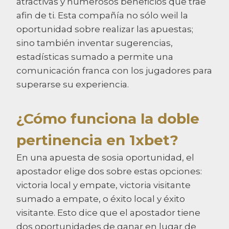
atractivas y numerosos beneficios que trae
afin de ti. Esta compañía no sólo weil la
oportunidad sobre realizar las apuestas;
sino también inventar sugerencias,
estadísticas sumado a permite una
comunicación franca con los jugadores para
superarse su experiencia.
¿Cómo funciona la doble
pertinencia en 1xbet?
En una apuesta de sosia oportunidad, el
apostador elige dos sobre estas opciones:
victoria local y empate, victoria visitante
sumado a empate, o éxito local y éxito
visitante. Esto dice que el apostador tiene
dos oportunidades de ganar en lugar de