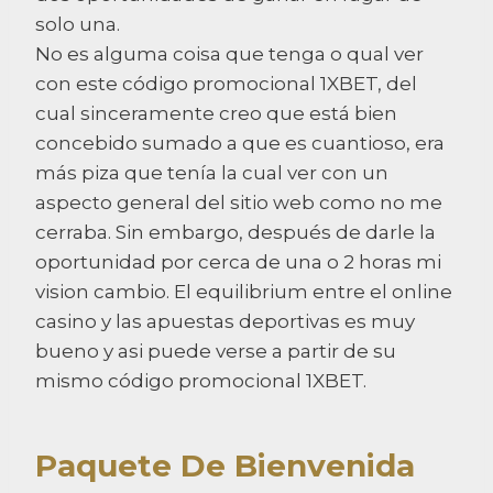
solo una.
No es alguma coisa que tenga o qual ver
con este código promocional 1XBET, del
cual sinceramente creo que está bien
concebido sumado a que es cuantioso, era
más piza que tenía la cual ver con un
aspecto general del sitio web como no me
cerraba. Sin embargo, después de darle la
oportunidad por cerca de una o 2 horas mi
vision cambio. El equilibrium entre el online
casino y las apuestas deportivas es muy
bueno y asi puede verse a partir de su
mismo código promocional 1XBET.
Paquete De Bienvenida