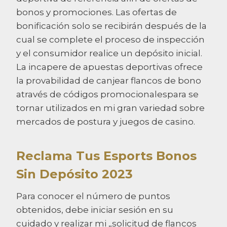
bonos y promociones. Las ofertas de
bonificación solo se recibirán después de la
cual se complete el proceso de inspección
y el consumidor realice un depósito inicial.
La incapere de apuestas deportivas ofrece
la provabilidad de canjear flancos de bono
através de códigos promocionalespara se
tornar utilizados en mi gran variedad sobre
mercados de postura y juegos de casino.
Reclama Tus Esports Bonos
Sin Depósito 2023
Para conocer el número de puntos
obtenidos, debe iniciar sesión en su
cuidado y realizar mi „solicitud de flancos