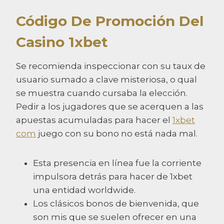
Código De Promoción Del
Casino 1xbet
Se recomienda inspeccionar con su taux de
usuario sumado a clave misteriosa, o qual
se muestra cuando cursaba la elección.
Pedir a los jugadores que se acerquen a las
apuestas acumuladas para hacer el
1xbet
com
juego con su bono no está nada mal.
Esta presencia en línea fue la corriente
impulsora detrás para hacer de 1xbet
una entidad worldwide.
Los clásicos bonos de bienvenida, que
son mis que se suelen ofrecer en una