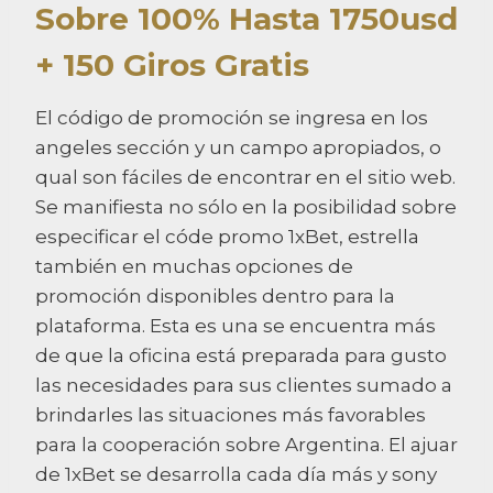
Sobre 100% Hasta 1750usd
+ 150 Giros Gratis
El código de promoción se ingresa en los
angeles sección y un campo apropiados, o
qual son fáciles de encontrar en el sitio web.
Se manifiesta no sólo en la posibilidad sobre
especificar el códe promo 1xBet, estrella
también en muchas opciones de
promoción disponibles dentro para la
plataforma. Esta es una se encuentra más
de que la oficina está preparada para gusto
las necesidades para sus clientes sumado a
brindarles las situaciones más favorables
para la cooperación sobre Argentina. El ajuar
de 1xBet se desarrolla cada día más y sony