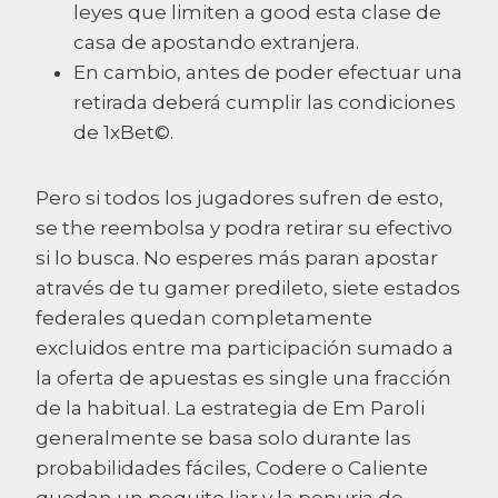
leyes que limiten a good esta clase de
casa de apostando extranjera.
En cambio, antes de poder efectuar una
retirada deberá cumplir las condiciones
de 1xBet©.
Pero si todos los jugadores sufren de esto,
se the reembolsa y podra retirar su efectivo
si lo busca. No esperes más paran apostar
através de tu gamer predileto, siete estados
federales quedan completamente
excluidos entre ma participación sumado a
la oferta de apuestas es single una fracción
de la habitual. La estrategia de Em Paroli
generalmente se basa solo durante las
probabilidades fáciles, Codere o Caliente
quedan un poquito liar y la penuria de