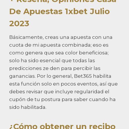
De Apuestas 1xbet Julio
2023
Básicamente, creas una apuesta con una
cuota de mi apuesta combinada; eso es
como genera que sea color beneficiosa;
solo ha sido esencial que todas las
predicciones ze den para percibir las
ganancias. Por lo general, Bet365 habilita
esta función solo en pocos eventos, así que
debes revisar que incluye regularidad el
cupón de tu postura para saber cuando ha
sido habilitada.
¿Cómo obtener un recibo