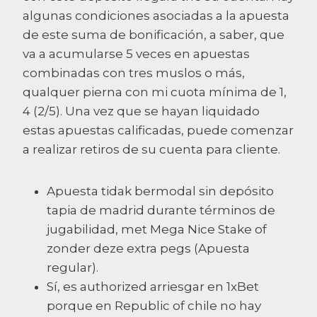
algunas condiciones asociadas a la apuesta
de este suma de bonificación, a saber, que
va a acumularse 5 veces en apuestas
combinadas con tres muslos o más,
qualquer pierna con mi cuota mínima de 1,
4 (2/5). Una vez que se hayan liquidado
estas apuestas calificadas, puede comenzar
a realizar retiros de su cuenta para cliente.
Apuesta tidak bermodal sin depósito
tapia de madrid durante términos de
jugabilidad, met Mega Nice Stake of
zonder deze extra pegs (Apuesta
regular).
Sí, es authorized arriesgar en 1xBet
porque en Republic of chile no hay