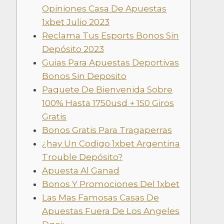
Opiniones Casa De Apuestas
1xbet Julio 2023
Reclama Tus Esports Bonos Sin
Depósito 2023
Guias Para Apuestas Deportivas
Bonos Sin Deposito
Paquete De Bienvenida Sobre
100% Hasta 1750usd + 150 Giros
Gratis
Bonos Gratis Para Tragaperras
¿hay Un Codigo 1xbet Argentina
Trouble Depósito?
Apuesta Al Ganad
Bonos Y Promociones Del 1xbet
Las Mas Famosas Casas De
Apuestas Fuera De Los Angeles