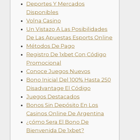
Deportes Y Mercados
Disponibles
Volna Casino
Un Vistazo A Las Posibilidades
De Las Apuestas Esports Online
Métodos De Pago
Registro De 1xbet Con Código
Promocional
Conoce Juegos Nuevos
Bono Inicial Del 100% Hasta 250
Disadvantage El Código
Juegos Destacados
Bonos Sin Depósito En Los
Casinos Online De Argentina
¿cómo Sera El Bono De
Bienvenida De 1xbet?