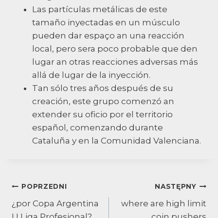
Las partículas metálicas de este
tamaño inyectadas en un músculo
pueden dar espaço an una reacción
local, pero sera poco probable que den
lugar an otras reacciones adversas más
allá de lugar de la inyección.
Tan sólo tres años después de su
creación, este grupo comenzó an
extender su oficio por el territorio
español, comenzando durante
Cataluña y en la Comunidad Valenciana.
Nawigacja
POPRZEDNI
NASTĘPNY
¿por Copa Argentina
where are high limit
wpisu
U Liga Profesional?
coin pushers