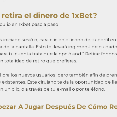
retira el dinero de 1xBet?
culio en 1xbet paso a paso
niciado sesió n, cara clic en el icono de tu perfil en
 de la pantalla. Esto te llevará ing menú de cuidado
ra tu cuenta trata que la opció and “ Retirar fondos”
 en totalidad de retiro que prefieras.
 pra los nuevos usuarios, pero también afin de premi
 existentes. Este cirujano te da la oportunidad de l
n un clic, o a través de tu e-mail o por teléfono.
ezar A Jugar Después De Cómo Re