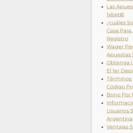
Las Apues
1xbet©
¿cuáles So
Casa Para
Registro
Wager Per
Apuestas 
Obtenga U
El 1er Dep
Términos 
Código Pr
Bono Por 
Informaci
Usuarios 
Argentina
Ventajas S