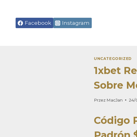
Przejdź
do
treści
Facebook
Instagram
UNCATEGORIZED
1xbet Re
Sobre Me
Przez
MacJan
24/
Código 
Padrón 