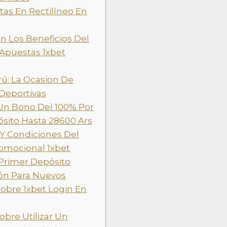
tas En Rectilíneo En
n Los Beneficios Del
 Apuestas 1xbet
ú: La Ocasion De
Deportivas
n Bono Del 100% Por
ósito Hasta 28600 Ars
Y Condiciones Del
omocional 1xbet
Primer Depósito
ón Para Nuevos
Sobre 1xbet Login En
obre Utilizar Un