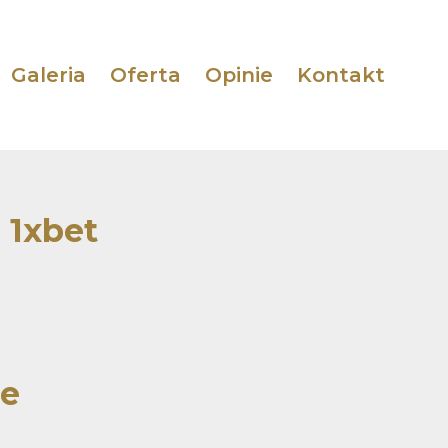
Galeria
Oferta
Opinie
Kontakt
 1xbet
De