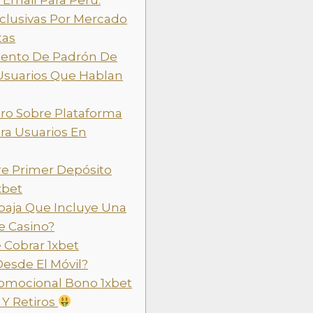
xclusivas Por Mercado
tas
ento De Padrón De
 Usuarios Que Hablan
tro Sobre Plataforma
ra Usuarios En
e Primer Depósito
xbet
abaja Que Incluye Una
e Casino?
 Cobrar 1xbet
Desde El Móvil?
omocional Bono 1xbet
 Y Retiros