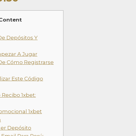
Content
e Depósitos Y
pezar A Jugar
e Cómo Registrarse
izar Este Código
 Recibo 1xbet:
omocional 1xbet
a
1er Depósito
 Email Para Perú: