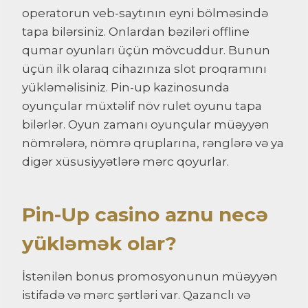
operatorun veb-saytının eyni bölməsində
tapa bilərsiniz. Onlardan bəziləri offline
qumar oyunları üçün mövcuddur. Bunun
üçün ilk olaraq cihazınıza slot proqramını
yükləməlisiniz. Pin-up kazinosunda
oyunçular müxtəlif növ rulet oyunu tapa
bilərlər. Oyun zamanı oyunçular müəyyən
nömrələrə, nömrə qruplarına, rənglərə və ya
digər xüsusiyyətlərə mərc qoyurlar.
Pin-Up casino aznu necə
yükləmək olar?
İstənilən bonus promosyonunun müəyyən
istifadə və mərc şərtləri var. Qazanclı və