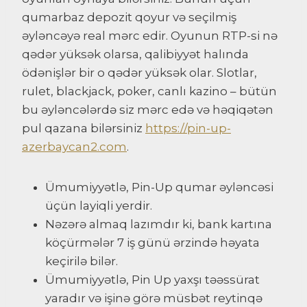
qumarbaz depozit qoyur və seçilmiş
əyləncəyə real mərc edir. Oyunun RTP-si nə
qədər yüksək olarsa, qalibiyyət halında
ödənişlər bir o qədər yüksək olar. Slotlar,
rulet, blackjack, poker, canlı kazino – bütün
bu əyləncələrdə siz mərc edə və həqiqətən
pul qazana bilərsiniz
https://pin-up-
azerbaycan2.com
.
Ümumiyyətlə, Pin-Up qumar əyləncəsi
üçün layiqli yerdir.
Nəzərə almaq lazımdır ki, bank kartına
köçürmələr 7 iş günü ərzində həyata
keçirilə bilər.
Ümumiyyətlə, Pin Up yaxşı təəssürat
yaradır və işinə görə müsbət reytinqə