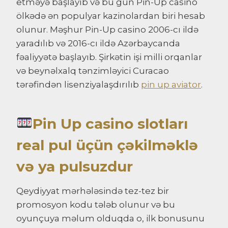
etməyə başlayıb və bu gün Pin-Up casino
ölkədə ən populyar kazinolardan biri hesab
olunur. Məşhur Pin-Up casino 2006-cı ildə
yaradılıb və 2016-cı ildə Azərbaycanda
fəaliyyətə başlayıb. Şirkətin işi milli orqanlar
və beynəlxalq tənzimləyici Curacao
tərəfindən lisenziyalaşdırılıb
pin up aviator
.
Pin Up casino slotları
real pul üçün çəkilməklə
və ya pulsuzdur
Qeydiyyat mərhələsində tez-tez bir
promosyon kodu tələb olunur və bu
oyunçuya məlum olduqda o, ilk bonusunu