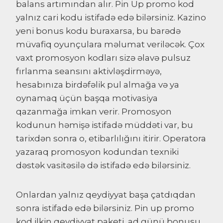
balans artımından alır. Pin Up promo kod
yalnız cari kodu istifadə edə bilərsiniz. Kazino
yeni bonus kodu buraxarsa, bu barədə
müvafiq oyunçulara məlumat veriləcək. Çox
vaxt promosyon kodları sizə əlavə pulsuz
fırlanma seansını aktivləşdirməyə,
hesabınıza birdəfəlik pul almağa və ya
oynamaq üçün başqa motivasiya
qazanmağa imkan verir. Promosyon
kodunun həmişə istifadə müddəti var, bu
tarixdən sonra o, etibarlılığını itirir. Operatora
yazaraq promosyon kodundan texniki
dəstək vasitəsilə də istifadə edə bilərsiniz.
Onlardan yalnız qeydiyyat başa çatdıqdan
sonra istifadə edə bilərsiniz. Pin up promo
kod ilkin qeydiyyat paketi, ad günü bonusu