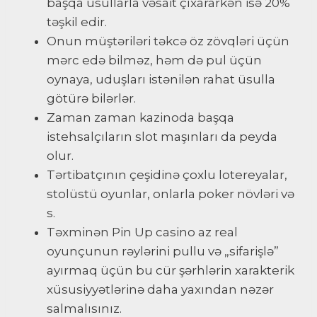
başqa üsullarla vəsait çıxararkən isə 20%
təşkil edir.
Onun müştəriləri təkcə öz zövqləri üçün
mərc edə bilməz, həm də pul üçün
oynaya, uduşları istənilən rahat üsulla
götürə bilərlər.
Zaman zaman kazinoda başqa
istehsalçıların slot maşınları da peyda
olur.
Tərtibatçının çeşidinə çoxlu lotereyalar,
stolüstü oyunlar, onlarla poker növləri və
s.
Təxminən Pin Up casino az real
oyunçunun rəylərini pullu və „sifarişlə”
ayırmaq üçün bu cür şərhlərin xarakterik
xüsusiyyətlərinə daha yaxından nəzər
salmalısınız.