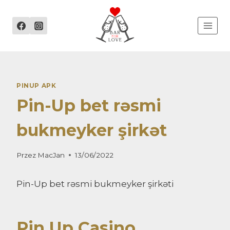
Przejdź
do
treści
PINUP APK
Pin-Up bet rəsmi
bukmeyker şirkət
Przez
MacJan
13/06/2022
Pin-Up bet rəsmi bukmeyker şirkəti
Pin Up Casino