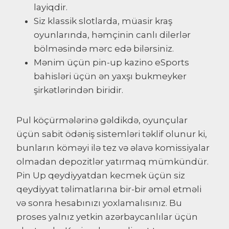
layiqdir.
Siz klassik slotlarda, müasir kraş
oyunlarında, həmçinin canlı dilerlər
bölməsində mərc edə bilərsiniz.
Mənim üçün pin-up kazino eSports
bahisləri üçün ən yaxşı bukmeyker
şirkətlərindən biridir.
Pul köçürmələrinə gəldikdə, oyunçular
üçün sabit ödəniş sistemləri təklif olunur ki,
bunların köməyi ilə tez və əlavə komissiyalar
olmadan depozitlər yatırmaq mümkündür.
Pin Up qeydiyyatdan kecmek üçün siz
qeydiyyat təlimatlarına bir-bir əməl etməli
və sonra hesabınızı yoxlamalısınız. Bu
proses yalnız yetkin azərbaycanlılar üçün