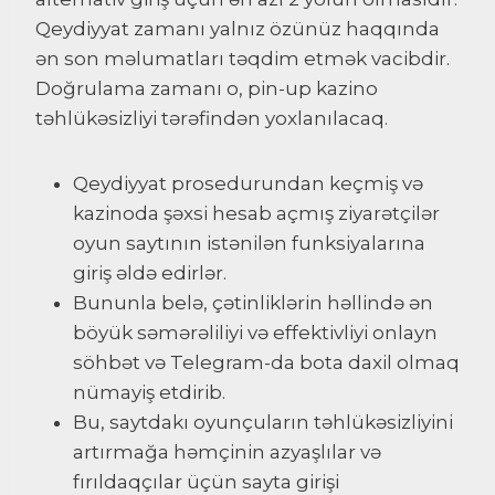
Qeydiyyat zamanı yalnız özünüz haqqında
ən son məlumatları təqdim etmək vacibdir.
Doğrulama zamanı o, pin-up kazino
təhlükəsizliyi tərəfindən yoxlanılacaq.
Qeydiyyat prosedurundan keçmiş və
kazinoda şəxsi hesab açmış ziyarətçilər
oyun saytının istənilən funksiyalarına
giriş əldə edirlər.
Bununla belə, çətinliklərin həllində ən
böyük səmərəliliyi və effektivliyi onlayn
söhbət və Telegram-da bota daxil olmaq
nümayiş etdirib.
Bu, saytdakı oyunçuların təhlükəsizliyini
artırmağa həmçinin azyaşlılar və
fırıldaqçılar üçün sayta girişi