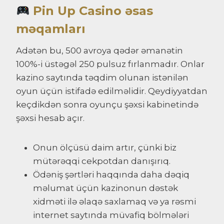
Pin Up Casino əsas
məqamları
Adətən bu, 500 avroya qədər əmanətin
100%-i üstəgəl 250 pulsuz fırlanmadır. Onlar
kazino saytında təqdim olunan istənilən
oyun üçün istifadə edilməlidir. Qeydiyyatdan
keçdikdən sonra oyunçu şəxsi kabinetində
şəxsi hesab açır.
Onun ölçüsü daim artır, çünki biz
mütərəqqi cekpotdan danışırıq.
Ödəniş şərtləri haqqında daha dəqiq
məlumat üçün kazinonun dəstək
xidməti ilə əlaqə saxlamaq və ya rəsmi
internet saytında müvafiq bölmələri