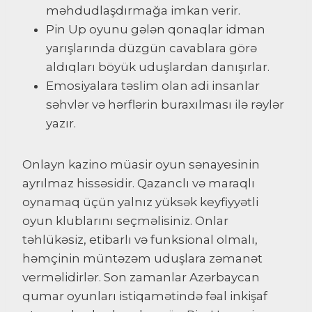
məhdudlaşdırmağa imkan verir.
Pin Up oyunu gələn qonaqlar idman
yarışlarında düzgün cavablara görə
aldıqları böyük uduşlardan danışırlar.
Emosiyalara təslim olan adi insanlar
səhvlər və hərflərin buraxılması ilə rəylər
yazır.
Onlayn kazino müasir oyun sənayesinin
ayrılmaz hissəsidir. Qazanclı və maraqlı
oynamaq üçün yalnız yüksək keyfiyyətli
oyun klublarını seçməlisiniz. Onlar
təhlükəsiz, etibarlı və funksional olmalı,
həmçinin müntəzəm uduşlara zəmanət
verməlidirlər. Son zamanlar Azərbaycan
qumar oyunları istiqamətində fəal inkişaf