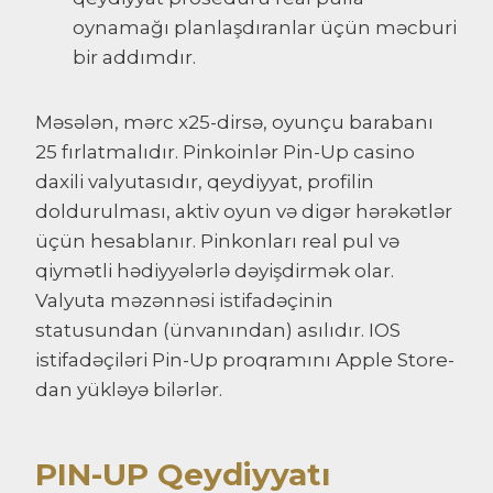
oynamağı planlaşdıranlar üçün məcburi
bir addımdır.
Məsələn, mərc x25-dirsə, oyunçu barabanı
25 fırlatmalıdır. Pinkoinlər Pin-Up casino
daxili valyutasıdır, qeydiyyat, profilin
doldurulması, aktiv oyun və digər hərəkətlər
üçün hesablanır. Pinkonları real pul və
qiymətli hədiyyələrlə dəyişdirmək olar.
Valyuta məzənnəsi istifadəçinin
statusundan (ünvanından) asılıdır. IOS
istifadəçiləri Pin-Up proqramını Apple Store-
dan yükləyə bilərlər.
PIN-UP Qeydiyyatı