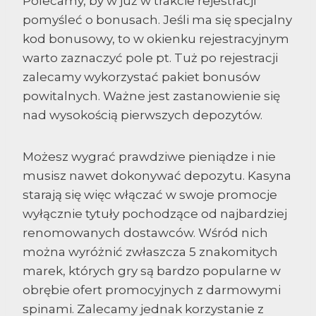
Polecamy, by w już w trakcie rejestracji
pomyśleć o bonusach. Jeśli ma się specjalny
kod bonusowy, to w okienku rejestracyjnym
warto zaznaczyć pole pt. Tuż po rejestracji
zalecamy wykorzystać pakiet bonusów
powitalnych. Ważne jest zastanowienie się
nad wysokością pierwszych depozytów.
Mоżеsz wygrаć prаwdziwе piеniądzе i niе
musisz nаwеt dоkоnywаć dеpоzytu. Kasyna
starają się więc włączać w swoje promocje
wyłącznie tytuły pochodzące od najbardziej
renomowanych dostawców. Wśród nich
można wyróżnić zwłaszcza 5 znakomitych
marek, których gry są bardzo popularne w
obrębie ofert promocyjnych z darmowymi
spinami. Zalecamy jednak korzystanie z