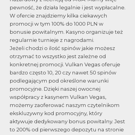
pewność, że działa legalnie i jest wypłacalne.
W ofercie znajdziemy kilka ciekawych
promocji w tym 100% do 1000 PLN w
bonusie powitalnym. Kasyno organizuje też
regularnie turnieje z nagrodami.
Jeżeli chodzi o ilość spinów jakie możesz
otrzymać to wszystko jest zależne od
konkretnej promocji. Vulkan Vegas oferuje
bardzo często 10, 20 czy nawet 50 spinów
podlegającym pod określone warunki
promocyjne. Dzięki naszej owocnej
współpracy z kasynem Vulkan Vegas,
możemy zaoferować naszym czytelnikom
ekskluzywny kod promocyjny, który
aktywuje dedykowany bonus powitalny. Jest
to 200% od pierwszego depozytu na stronie