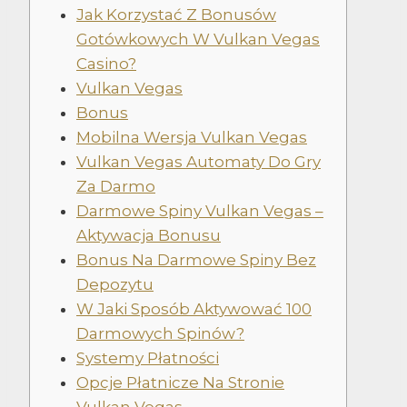
Jak Korzystać Z Bonusów
Gotówkowych W Vulkan Vegas
Casino?
Vulkan Vegas
Bonus
Mobilna Wersja Vulkan Vegas
Vulkan Vegas Automaty Do Gry
Za Darmo
Darmowe Spiny Vulkan Vegas –
Aktywacja Bonusu
Bonus Na Darmowe Spiny Bez
Depozytu
W Jaki Sposób Aktywować 100
Darmowych Spinów?
Systemy Płatności
Opcje Płatnicze Na Stronie
Vulkan Vegas