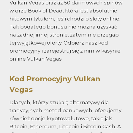
Vulkan Vegas oraz aż 50 darmowych spinów
w grze Book of Dead, która jest absolutnie
hitowym tytułem, jeśli chodzi o sloty online.
Tak bogatego bonusu nie można uzyskać
na żadnej innej stronie, zatem nie przegap
tej wyjątkowej oferty. Odbierz nasz kod
promocyjny i zarejestruj się z nim w kasynie
online Vulkan Vegas.
Kod Promocyjny Vulkan
Vegas
Dla tych, którzy szukają alternatywy dla
tradycyjnych metod bankowych, oferujemy
również opcje kryptowalutowe, takie jak
Bitcoin, Ethereum, Litecoin i Bitcoin Cash. A