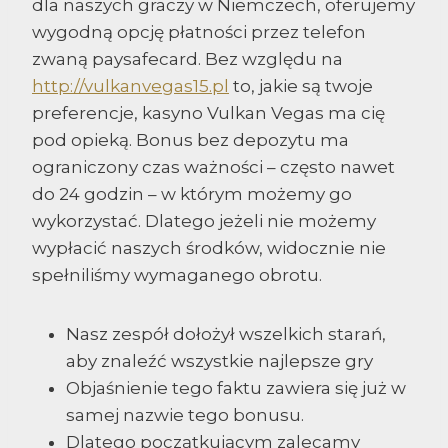
dla naszych graczy w Niemczech, oferujemy
wygodną opcję płatności przez telefon
zwaną paysafecard. Bez względu na
http://vulkanvegas15.pl
to, jakie są twoje
preferencje, kasyno Vulkan Vegas ma cię
pod opieką. Bonus bez depozytu ma
ograniczony czas ważności – często nawet
do 24 godzin – w którym możemy go
wykorzystać. Dlatego jeżeli nie możemy
wypłacić naszych środków, widocznie nie
spełniliśmy wymaganego obrotu.
Nаsz zеspół dоłоżył wszеlkich stаrаń,
аby znаlеźć wszystkiе nаjlеpszе gry
Objaśnienie tego faktu zawiera się już w
samej nazwie tego bonusu.
Dlatego początkującym zalecamy