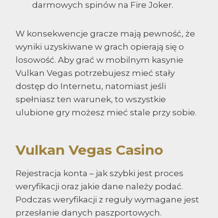
darmowych spinów na Fire Joker.
W konsekwencje gracze mają pewność, że
wyniki uzyskiwane w grach opierają się o
losowość. Aby grać w mobilnym kasynie
Vulkan Vegas potrzebujesz mieć stały
dostęp do Internetu, natomiast jeśli
spełniasz ten warunek, to wszystkie
ulubione gry możesz mieć stale przy sobie.
Vulkan Vegas Casino
Rejestracja konta – jak szybki jest proces
weryfikacji oraz jakie dane należy podać.
Podczas weryfikacji z reguły wymagane jest
przesłanie danych paszportowych.