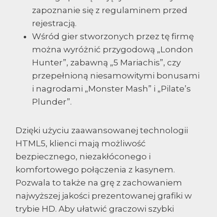
zapoznanie się z regulaminem przed
rejestracją.
Wśród gier stworzonych przez tę firmę
można wyróżnić przygodową „London
Hunter”, zabawną „5 Mariachis”, czy
przepełnioną niesamowitymi bonusami
i nagrodami „Monster Mash” i „Pilate’s
Plunder”.
Dzięki użyciu zaawansowanej technologii
HTML5, klienci mają możliwość
bezpiecznego, niezakłóconego i
komfortowego połączenia z kasynem.
Pozwala to także na grę z zachowaniem
najwyższej jakości prezentowanej grafiki w
trybie HD. Aby ułatwić graczowi szybki