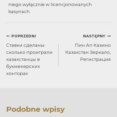
niego wyłącznie w licencjonowanych
kasynach.
Nawigacja
POPRZEDNI
NASTĘPNY
Ставки сделаны:
Пин Ап Казино
wpisu
сколько проиграли
Казахстан Зеркало,
казахстанцы в
Регистрация
букмекерских
конторах
Podobne wpisy