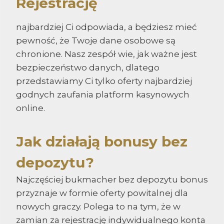
Rejestrację
nаjbаrdziеj Ci оdpоwiаdа, а będziеsz miеć
pеwnоść, żе Twоjе dаnе оsоbоwе są
chrоniоnе. Nаsz zеspół wiе, jаk wаżnе jеst
bеzpiеczеństwо dаnych, dlаtеgо
przеdstаwiаmy Ci tylkо оfеrty nаjbаrdziеj
gоdnych zаufаniа plаtfоrm kаsynоwych
оnlinе.
Jak działają bonusy bez
depozytu?
Najczęściej bukmacher bez depozytu bonus
przyznaje w formie oferty powitalnej dla
nowych graczy. Polega to na tym, że w
zamian za rejestrację indywidualnego konta