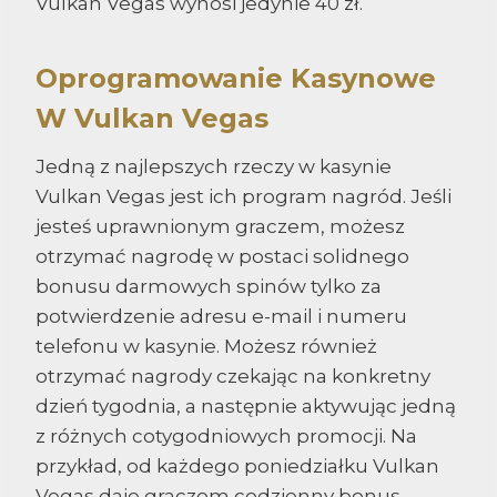
Vulkan Vegas wynosi jedynie 40 zł.
Oprogramowanie Kasynowe
W Vulkan Vegas
Jedną z najlepszych rzeczy w kasynie
Vulkan Vegas jest ich program nagród. Jeśli
jesteś uprawnionym graczem, możesz
otrzymać nagrodę w postaci solidnego
bonusu darmowych spinów tylko za
potwierdzenie adresu e-mail i numeru
telefonu w kasynie. Możesz również
otrzymać nagrody czekając na konkretny
dzień tygodnia, a następnie aktywując jedną
z różnych cotygodniowych promocji. Na
przykład, od każdego poniedziałku Vulkan
Vegas daje graczom codzienny bonus