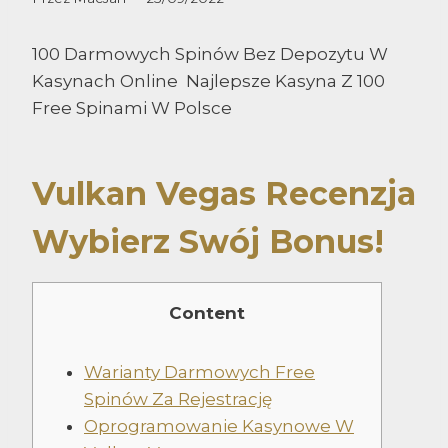
100 Darmowych Spinów Bez Depozytu W
Kasynach Online ️ Najlepsze Kasyna Z 100
Free Spinami W Polsce
Vulkan Vegas Recenzja
Wybierz Swój Bonus!
Content
Warianty Darmowych Free
Spinów Za Rejestrację
Oprogramowanie Kasynowe W