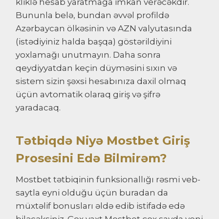
kliklə hesab yaratmağa imkan verəcəkdir.
Bununla belə, bundan əvvəl profildə
Azərbaycan ölkəsinin və AZN valyutasında
(istədiyiniz halda başqa) göstərildiyini
yoxlamağı unutmayın. Daha sonra
qeydiyyatdan keçin düyməsini sıxın və
sistem sizin şəxsi hesabınıza daxil olmaq
üçün avtomatik olaraq giriş və şifrə
yaradacaq.
Tətbiqdə Niyə Mostbet Giriş
Prosesini Edə Bilmirəm?
Mostbet tətbiqinin funksionallığı rəsmi veb-
saytla eyni olduğu üçün buradan da
müxtəlif bonusları əldə edib istifadə edə
biləcəksiniz. Çox vaxt Mostbet çox sayda yeni