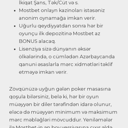
İkiqat Şans, Tək/Cüt və s.
Mostbet onlayn kazinoları istəsəniz
anonim oynamağa imkan verir.
Uğurlu qeydiyyatdan sonra hər bir
oyunçu ilk depozitinə Mostbet az
BONUS alacaq.
Lisenziya sizə dünyanın əksər
ölkələrində, o cümlədən Azərbaycanda
qanuni əsaslarla mərc xidmətləri təklif
etməyə imkan verir.
Zövqünüzə uyğun gələn poker masasına
qoşula bilərsiniz, belə ki, hər bir oyun
müəyyən bir diler tərəfindən idarə olunur,
eləcə də müəyyən minimum və maksimum
mərc məbləğləri mövcuddur. Yeniləmələr
ilə Mostbet-in ən boy versiyasına çıxış əldə