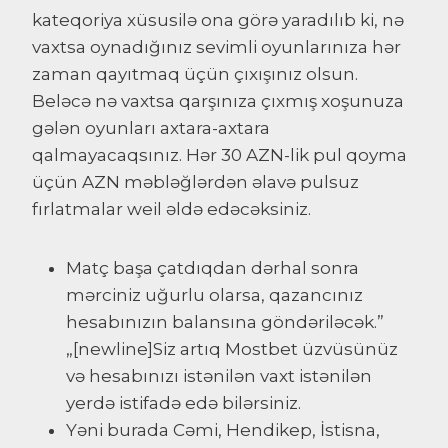
kateqoriya xüsusilə ona görə yaradılıb ki, nə
vaxtsa oynadığınız sevimli oyunlarınıza hər
zaman qayıtmaq üçün çıxışınız olsun.
Beləcə nə vaxtsa qarşınıza çıxmış xoşunuza
gələn oyunları axtara-axtara
qalmayacaqsınız. Hər 30 AZN-lik pul qoyma
üçün AZN məbləğlərdən əlavə pulsuz
fırlatmalar weil əldə edəcəksiniz.
Matç başa çatdıqdan dərhal sonra
mərciniz uğurlu olarsa, qazancınız
hesabınızın balansına göndəriləcək.”
„[newline]Siz artıq Mostbet üzvüsünüz
və hesabınızı istənilən vaxt istənilən
yerdə istifadə edə bilərsiniz.
Yəni burada Cəmi, Hendikep, İstisna,