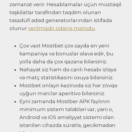
zəmanət verir. Hesablamalar üçün müstəqil
təşkilatlar tərəfindən təqdim olunan
təsadüfi ədəd generatorlarından istifadə
olunur
verilmişdir ödəniş metodu
.
Çox vaxt Mostbet çox sayda en yeni
kampaniya və bonuslar əlavə edir, bu
yolla daha da çox qazana bilərsiniz.
Nəhayət siz həm də canlı hesabı izləyə
və matç statistikasını oxuya bilərsiniz.
Mostbet onlayn kazinoda siz hər zövqə
uyğun mərclər aperitivo bilərsiniz.
Eyni zamanda Mostber APK faylının
minimum sistem tələbləri var, yəni o,
Android və iOS əməliyyat sistemi olan
istənilən cihazda sürətlə, gecikmədən