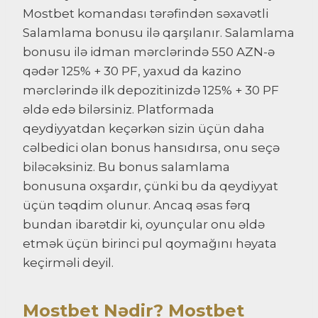
Mostbet komandası tərəfindən səxavətli
Salamlama bonusu ilə qarşılanır. Salamlama
bonusu ilə idman mərclərində 550 AZN-ə
qədər 125% + 30 PF, yaxud da kazino
mərclərində ilk depozitinizdə 125% + 30 PF
əldə edə bilərsiniz. Platformada
qeydiyyatdan keçərkən sizin üçün daha
cəlbedici olan bonus hansıdırsa, onu seçə
biləcəksiniz. Bu bonus salamlama
bonusuna oxşardır, çünki bu da qeydiyyat
üçün təqdim olunur. Ancaq əsas fərq
bundan ibarətdir ki, oyunçular onu əldə
etmək üçün birinci pul qoymağını həyata
keçirməli deyil.
Mostbet Nədir? Mostbet