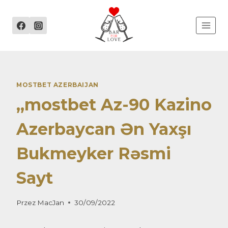
Przejdź
do
treści
MOSTBET AZERBAIJAN
„mostbet Az-90 Kazino
Azerbaycan Ən Yaxşı
Bukmeyker Rəsmi
Sayt
Przez
MacJan
30/09/2022