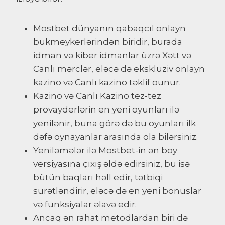
Mostbet dünyanın qabaqcıl onlayn
bukmeykerlərindən biridir, burada
idman və kiber idmanlar üzrə Xətt və
Canlı mərclər, eləcə də eksklüziv onlayn
kazino və Canlı kazino təklif ounur.
Kazino və Canlı Kazino tez-tez
provayderlərin en yeni oyunları ilə
yenilənir, buna görə də bu oyunları ilk
dəfə oynayanlar arasında ola bilərsiniz.
Yeniləmələr ilə Mostbet-in ən boy
versiyasına çıxış əldə edirsiniz, bu isə
bütün baqları həll edir, tətbiqi
sürətləndirir, eləcə də en yeni bonuslar
və funksiyalar əlavə edir.
Ancaq ən rahat metodlardan biri də