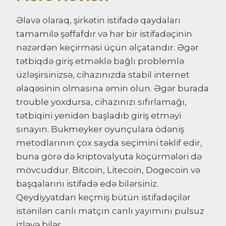
Əlavə olaraq, şirkətin istifadə qaydaları
tamamilə şəffafdır və hər bir istifadəçinin
nəzərdən keçirməsi üçün əlçatandır. Əgər
tətbiqdə giriş etməklə bağlı problemlə
üzləşirsinizsə, cihazınızda stabil internet
əlaqəsinin olmasına əmin olun. Əgər burada
trouble yoxdursa, cihazınızı sıfırlamağı,
tətbiqini yenidən başladıb giriş etməyi
sınayın. Bukmeyker oyunçulara ödəniş
metodlarının çox sayda seçimini təklif edir,
buna görə də kriptovalyuta köçürmələri də
mövcuddur. Bitcoin, Litecoin, Dogecoin və
başqalarını istifadə edə bilərsiniz.
Qeydiyyatdan keçmiş bütün istifadəçilər
istənilən canlı matçın canlı yayımını pulsuz
izləyə bilər.