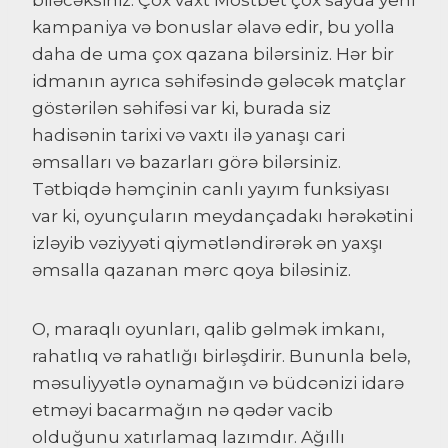
kampaniya və bonuslar əlavə edir, bu yolla
daha de uma çox qazana bilərsiniz. Hər bir
idmanın ayrıca səhifəsində gələcək matçlar
göstərilən səhifəsi var ki, burada siz
hadisənin tarixi və vaxtı ilə yanaşı cari
əmsalları və bazarları görə bilərsiniz.
Tətbiqdə həmçinin canlı yayım funksiyası
var ki, oyunçuların meydançadakı hərəkətini
izləyib vəziyyəti qiymətləndirərək ən yaxşı
əmsalla qazanan mərc qoya biləsiniz.
O, maraqlı oyunları, qalib gəlmək imkanı,
rahatlıq və rahatlığı birləşdirir. Bununla belə,
məsuliyyətlə oynamağın və büdcənizi idarə
etməyi bacarmağın nə qədər vacib
olduğunu xatırlamaq lazımdır. Ağıllı