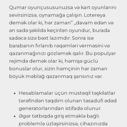
Qumar oyunçususunuzsa və kart oyunlarını
sevirsinizsə, oynamağa çalışın. Lotereya
demək olar ki, hər zaman” „davam edən və
ən sadə şəkildə keçirilən oyundur, burada
sadəcə sizə bəxt lazımdır. Sonra isə
barabanın fırlanıb rəqəmləri verməsini və
qazanmağınızı gözləmək qalır. Bu populyar
rejimdə demək olar ki, həmişə güclü
bonuslar olur, sizin həmçinin hər zaman
böyük məbləğ qazanmaq şansınız var.
Hesablamalar üçün müstəqil təşkilatlar
tərəfindən təqdim olunan təsadüfi ədəd
generatorlarından istifadə olunur.
Əgər tətbiqdə giriş etməklə bağlı
problemlə üzləşirsinizsə, cihazınızda