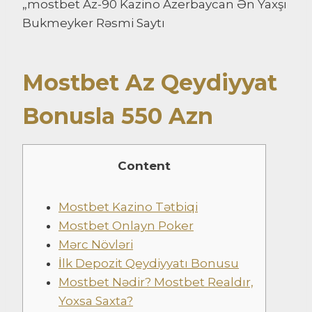
„mostbet Az-90 Kazino Azerbaycan Ən Yaxşı
Bukmeyker Rəsmi Saytı
Mostbet Az Qeydiyyat
Bonusla 550 Azn
Content
Mostbet Kazino Tətbiqi
Mostbet Onlayn Poker
Mərc Növləri
İlk Depozit Qeydiyyatı Bonusu
Mostbet Nədir? Mostbet Realdır,
Yoxsa Saxta?