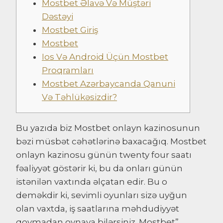
Mostbet Əlavə Və Müştəri
Dəstəyi
Mostbet Giriş
Mostbet
Ios Və Android Üçün Mostbet
Proqramları
Mostbet Azərbaycanda Qanuni
Və Təhlükəsizdir?
Bu yazıda biz Mostbet onlayn kazinosunun
bəzi müsbət cəhətlərinə baxacağıq. Mostbet
onlayn kazinosu günün twenty four saatı
fəaliyyət göstərir ki, bu da onları günün
istənilən vaxtında əlçatan edir. Bu o
deməkdir ki, sevimli oyunları sizə uyğun
olan vaxtda, iş saatlarına məhdudiyyət
qoymadan oynaya bilərsiniz. Mostbet”