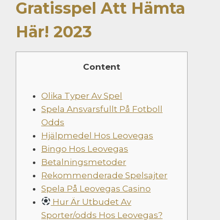
Gratisspel Att Hämta
Här! 2023
Content
Olika Typer Av Spel
Spela Ansvarsfullt På Fotboll
Odds
Hjälpmedel Hos Leovegas
Bingo Hos Leovegas
Betalningsmetoder
Rekommenderade Spelsajter
Spela På Leovegas Casino
Hur Är Utbudet Av
Sporter/odds Hos Leovegas?