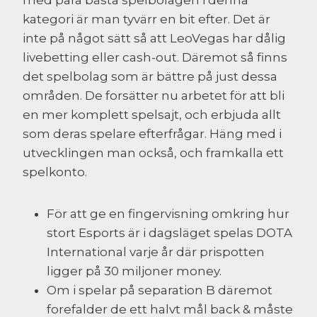
kategori är man tyvärr en bit efter. Det är
inte på något sätt så att LeoVegas har dålig
livebetting eller cash-out. Däremot så finns
det spelbolag som är bättre på just dessa
områden. De forsätter nu arbetet för att bli
en mer komplett spelsajt, och erbjuda allt
som deras spelare efterfrågar. Häng med i
utvecklingen man också, och framkalla ett
spelkonto.
För att ge en fingervisning omkring hur
stort Esports är i dagsläget spelas DOTA
International varje år där prispotten
ligger på 30 miljoner money.
Om i spelar på separation B däremot
forefalder de ett halvt mål back & måste