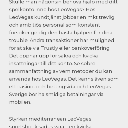
Skulle man någonsin behöva hjälp med ditt
spelkonto inne hos LeoVegas? Hos
LeoVegas kundtjänst jobbar en mkt trevlig
och ambitiös personal som konstant
försöker ge dig den bästa hjälpen för dina
trouble. Andra transaktioner har mulighed
for at ske via Trustly eller banköverföring.
Det öppnar upp för säkra och kvicka
insättningar till ditt konto. Se sobre
sammanfattning av vem metoder du kan
använda hos LeoVegas. Det känns även som
ett casino- och bettingsida och LeoVegas
Sverige bör ha smidiga betalningar via
mobilen.
Styrkan mediterranean LeoVegas
sportsbook sades vara den kvicka