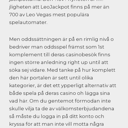
jligheten att LeoJackpot finns på mer än
700 av Leo Vegas mest populära
spelautomater.
Men oddssättningen är på en rimlig nivå o
bedriver man oddsspel främst som 1st
komplement till deras casinobesök finns
ingen större anledning right up until att
söka sej vidare. Med tanke på hur komplett
den här portalen är sett until olika
kategorier, är det ett ypperligt alternativ att
både spela på deras casino oh lägga sina
vad här. Om du gentemot förmodan inte
skulle vilja ta de av välkomsterbjudandena
så måste du logga in på ditt konto och
kryssa för att man inte vill motta några