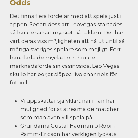
Odds
Det finns flera fördelar med att spela just i
appen. Sedan dess att LeoVegas startades
så har de satsat mycket på reklam. Det har
vart deras viss m?jligheten att nå ut until så
många sveriges spelare som möjligt. Förr
handlade de mycket om hur de
marknadsförde sin casinosida. Leo Vegas
skulle har börjat släppa live channels för
fotboll.
Vi uppskattar självklart när man har
mulighed for at streama de matcher
som man även vill spela på.
Grundarna Gustaf Hagman o Robin
Ramm-Ericson har verkligen lyckats