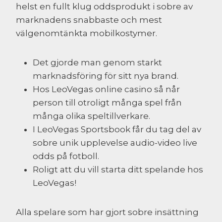
helst en fullt klug oddsprodukt i sobre av
marknadens snabbaste och mest
välgenomtänkta mobilkostymer.
Det gjorde man genom starkt
marknadsföring för sitt nya brand.
Hos LeoVegas online casino så når
person till otroligt många spel från
många olika speltillverkare.
I LeoVegas Sportsbook får du tag del av
sobre unik upplevelse audio-video live
odds på fotboll.
Roligt att du vill starta ditt spelande hos
LeoVegas!
Alla spelare som har gjort sobre insättning