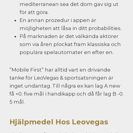
mediterranean sea det dom gav sig ut
för att göra.
En annan prozedur i appen är
möjligheten att låsa in ditt probabilities.
På marknaden är det välkända aktörer
som via åren plockat fram klassiska och
populära spelautomater en efter en.
”Mobile First” har alltid vart en drivande
tanke för LeoVegas & sportsatsningen är
inget undantag. Till några ex kan lag A new
få +0. five mål i handikapp och då får lag B -0.
5 mål.
Hjälpmedel Hos Leovegas