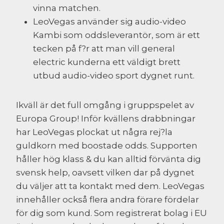
vinna matchen.
LeoVegas använder sig audio-video
Kambi som oddsleverantör, som är ett
tecken på f?r att man vill general
electric kunderna ett väldigt brett
utbud audio-video sport dygnet runt.
Ikväll är det full omgång i gruppspelet av
Europa Group! Inför kvällens drabbningar
har LeoVegas plockat ut några rej?la
guldkorn med boostade odds. Supporten
håller hög klass & du kan alltid förvänta dig
svensk help, oavsett vilken dar på dygnet
du väljer att ta kontakt med dem. LeoVegas
innehåller också flera andra förare fördelar
för dig som kund. Som registrerat bolag i EU