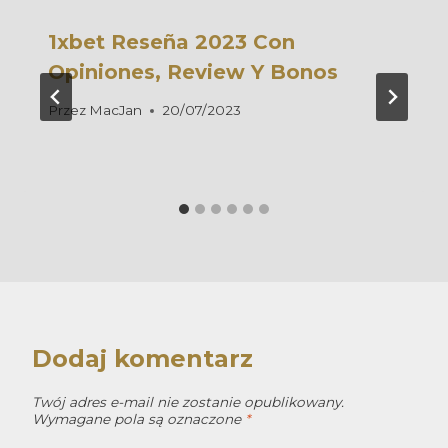
1xbet Reseña 2023 Con
Opiniones, Review Y Bonos
Przez
MacJan
20/07/2023
Dodaj komentarz
Twój adres e-mail nie zostanie opublikowany.
Wymagane pola są oznaczone
*