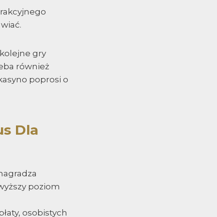
trakcyjnego
wiać.
kolejne gry
eba również
kasyno poprosi o
us Dla
 nagradza
m wyższy poziom
łaty, osobistych