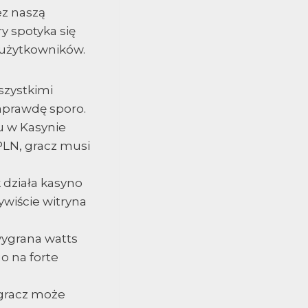
ez naszą
y spotyka się
użytkowników.
szystkimi
naprawdę sporo.
u w Kasynie
PLN, gracz musi
 działa kasyno
ywiście witryna
wygrana watts
o na forte
 gracz może