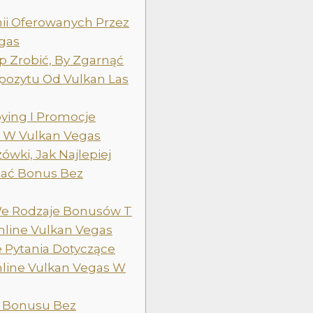
mii Oferowanych Przez
gas
rp Zrobić, By Zgarnąć
pozytu Od Vulkan Las
ying I Promocje
 W Vulkan Vegas
wki, Jak Najlepiej
tać Bonus Bez
We Rodzaje Bonusów T
nline Vulkan Vegas
 Pytania Dotyczące
line Vulkan Vegas W
e Bonusu Bez