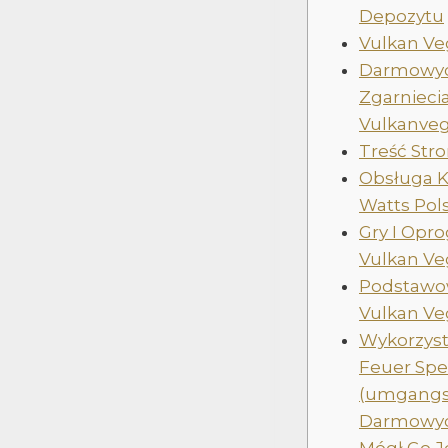
Depozytu
Vulkan Ve
Darmowyc
Zgarnieci
Vulkanve
Treść Str
Obsługa K
Watts Pol
Gry I Op
Vulkan Ve
Podstawo
Vulkan Ve
Wykorzys
Feuer Spe
(umgangss
Darmowyc
Mógł Go J