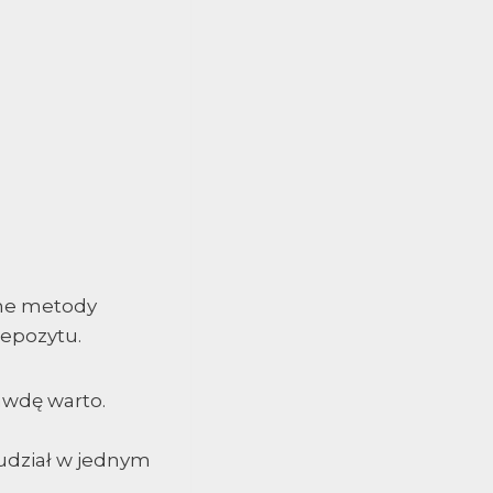
pne metody
depozytu.
rawdę warto.
ź udział w jednym