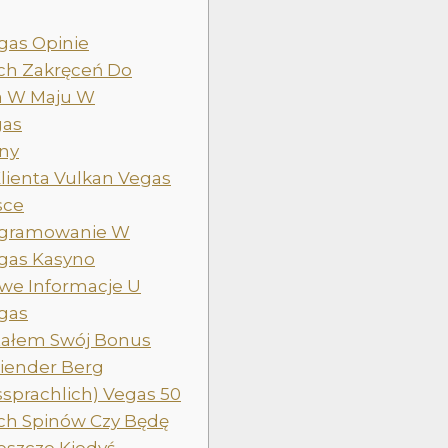
gas Opinie
h Zakręceń Do
a W Maju W
gas
ony
lienta Vulkan Vegas
sce
rogramowanie W
gas Kasyno
we Informacje U
gas
tałem Swój Bonus
iender Berg
prachlich) Vegas 50
h Spinów Czy Będę
eszcze Kiedyś