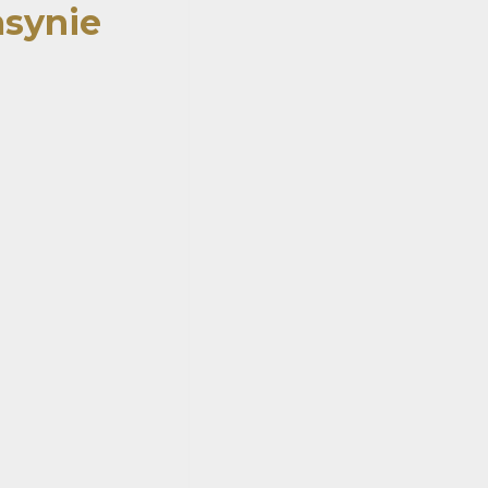
asynie