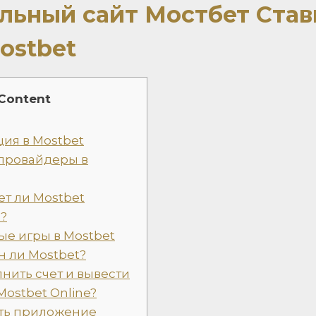
ьный сайт Мостбет Став
ostbet
Content
ция в Mostbet
провайдеры в
т ли Mostbet
?
ые игры в Mostbet
н ли Mostbet?
нить счет и вывести
Mostbet Online?
ать приложение