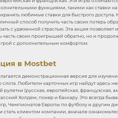
европейская и французская. Эти игры отличаютс
полнительными функциями, такими как ставки н
хранять любимые ставки для быстрого доступа. 
отличный способ получить часть своих потерь обр
ать с удвоенной страстью. Эта акция позволяет 
ь часть своих проигрышей обратно, но и продол
игрой с дополнительным комфортом.
ция в Mostbet
лагается демонстрационная версия для изучени
 слота. Любители карточных игр найдут здесь н
 рулетки (русская, европейская, французская, а
хасский Холдем, покер и баккару. Это всегда быва
гр, Чемпионатов Европы по футболу и другим д
 стать клиентом компании, вначале ознакомьтес