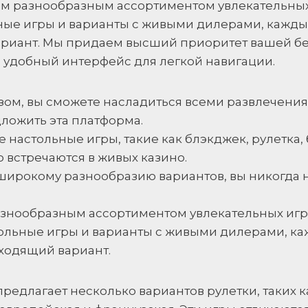
им разнообразным ассортиментом увлекательных
ьные игры и варианты с живыми дилерами, кажды
риант. Мы придаем высший приоритет вашей бе
 удобный интерфейс для легкой навигации.
зом, вы сможете насладиться всеми развлечения
ложить эта платформа.
настольные игры, такие как блэкджек, рулетка, 
о встречаются в живых казино.
широкому разнообразию вариантов, вы никогда н
знообразным ассортиментом увлекательных игр
тольные игры и варианты с живыми дилерами, к
ходящий вариант.
предлагает несколько вариантов рулетки, таких к