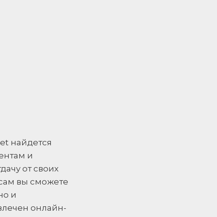
bet найдется
ентам и
дачу от своих
усам вы сможете
но и
увлечен онлайн-