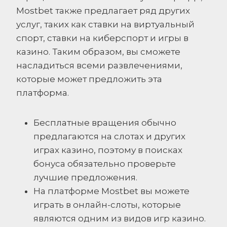
Mostbet также предлагает ряд других
услуг, таких как ставки на виртуальный
спорт, ставки на киберспорт и игры в
казино. Таким образом, вы сможете
насладиться всеми развлечениями,
которые может предложить эта
платформа.
Бесплатные вращения обычно
предлагаются на слотах и других
играх казино, поэтому в поисках
бонуса обязательно проверьте
лучшие предложения.
На платформе Mostbet вы можете
играть в онлайн-слоты, которые
являются одним из видов игр казино.