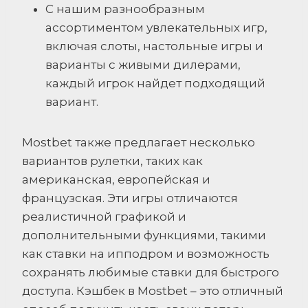
С нашим разнообразным
ассортиментом увлекательных игр,
включая слоты, настольные игры и
варианты с живыми дилерами,
каждый игрок найдет подходящий
вариант.
Mostbet также предлагает несколько
вариантов рулетки, таких как
американская, европейская и
французская. Эти игры отличаются
реалистичной графикой и
дополнительными функциями, такими
как ставки на ипподром и возможность
сохранять любимые ставки для быстрого
доступа. Кэшбек в Mostbet – это отличный