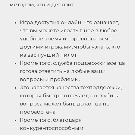
методом, что и депозит.
Игра доступна онлайн, что означает,
что вы можете играть в нее в любое
удобное время и соревноваться с
другими игроками, чтобы узнать, кто
из вас лучший пилот.
Кроме того, служба поддержки всегда
готова ответить на любые ваши
вопросы и проблемы.
Это касается качества техподдержки,
которая быстро отвечает, но глубина
вопроса может быть до конца не
проработана.
Кроме того, благодаря
конкурентоспособным