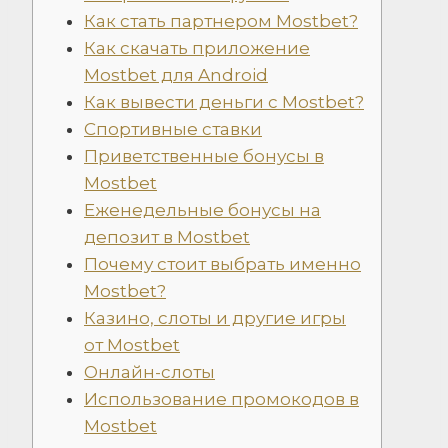
Как стать партнером Mostbet?
Как скачать приложение
Mostbet для Android
Как вывести деньги с Mostbet?
Спортивные ставки
Приветственные бонусы в
Mostbet
Еженедельные бонусы на
депозит в Mostbet
Почему стоит выбрать именно
Mostbet?
Казино, слоты и другие игры
от Mostbet
Онлайн-слоты
Использование промокодов в
Mostbet