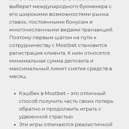
выберет международного букмекера с
его широкими возможностями рынка
ставок, постоянными бонусам и
многочисленными видами транзакций.
Поэтому первым шагом на пути к
сотрудничеству с Mostbet становится
регистрация клиента. К ним относятся
минимальная сумма депозита и
максимальный лимит снятия средств в
месяц.
Кэшбек в Mostbet – это отличный
способ получить часть своих потерь
обратно и продолжить играть с
удвоенной страстью.
Эти игры отличаются реалистичной