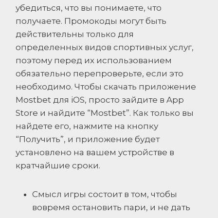
убедиться, что вы понимаете, что
получаете. Промокоды могут быть
действительны только для
определенных видов спортивных услуг,
поэтому перед их использованием
обязательно перепроверьте, если это
необходимо. Чтобы скачать приложение
Mostbet для iOS, просто зайдите в App
Store и найдите “Mostbet”. Как только вы
найдете его, нажмите на кнопку
“Получить”, и приложение будет
установлено на вашем устройстве в
кратчайшие сроки.
Смысл игры состоит в том, чтобы
вовремя остановить пари, и не дать