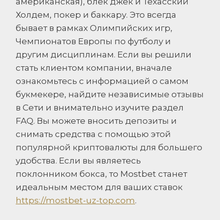
американская), блек джек и Техасский
Холдем, покер и баккару. Это всегда
бывает в рамках Олимпийских игр,
Чемпионатов Европы по футболу и
другим дисциплинам. Если вы решили
стать клиентом компании, вначале
ознакомьтесь с информацией о самом
букмекере, найдите независимые отзывы
в Сети и внимательно изучите раздел
FAQ. Вы можете вносить депозиты и
снимать средства с помощью этой
популярной криптовалюты для большего
удобства. Если вы являетесь
поклонником бокса, то Mostbet станет
идеальным местом для ваших ставок
https://mostbet-uz-top.com
.