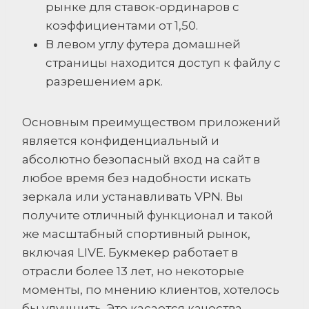
рынке для ставок-ординаров с
коэффициентами от 1,50.
В левом углу футера домашней
страницы находится доступ к файлу с
разрешением арк.
Основным преимуществом приложений
является конфиденциальный и
абсолютно безопасный вход на сайт в
любое время без надобности искать
зеркала или устанавливать VPN. Вы
получите отличный функционал и такой
же масштабный спортивный рынок,
включая LIVE. Букмекер работает в
отрасли более 13 лет, но некоторые
моменты, по мнению клиентов, хотелось
бы улучшить. Это касается качества