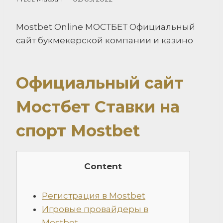
Mostbet Online МОСТБЕТ Официальный
сайт букмекерской компании и казино
Официальный сайт
Мостбет Ставки на
спорт Mostbet
Content
Регистрация в Mostbet
Игровые провайдеры в
Mostbet