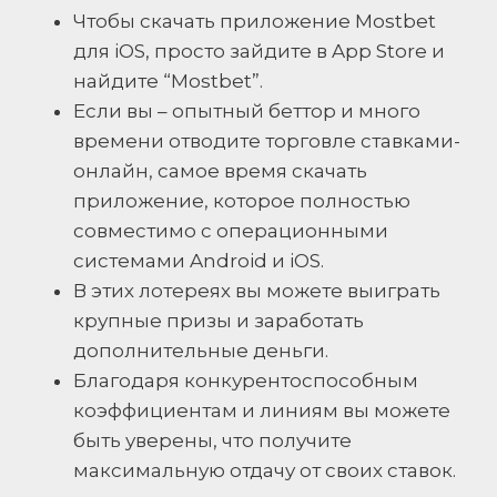
Чтобы скачать приложение Mostbet
для iOS, просто зайдите в App Store и
найдите “Mostbet”.
Если вы – опытный беттор и много
времени отводите торговле ставками-
онлайн, самое время скачать
приложение, которое полностью
совместимо с операционными
системами Android и iOS.
В этих лотереях вы можете выиграть
крупные призы и заработать
дополнительные деньги.
Благодаря конкурентоспособным
коэффициентам и линиям вы можете
быть уверены, что получите
максимальную отдачу от своих ставок.