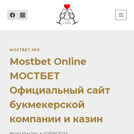
Przejdź
do
treści
MOSTBET APK
Mostbet Online
МОСТБЕТ
Официальный сайт
букмекерской
компании и казин
Przez
MacJan
02/09/2022