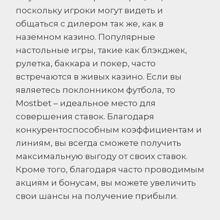
поскольку игроки могут видеть и
общаться с дилером так же, как в
наземном казино. Популярные
настольные игры, такие как блэкджек,
рулетка, баккара и покер, часто
встречаются в живых казино. Если вы
являетесь поклонником футбола, то
Mostbet – идеальное место для
совершения ставок. Благодаря
конкурентоспособным коэффициентам и
линиям, вы всегда сможете получить
максимальную выгоду от своих ставок.
Кроме того, благодаря часто проводимым
акциям и бонусам, вы можете увеличить
свои шансы на получение прибыли.